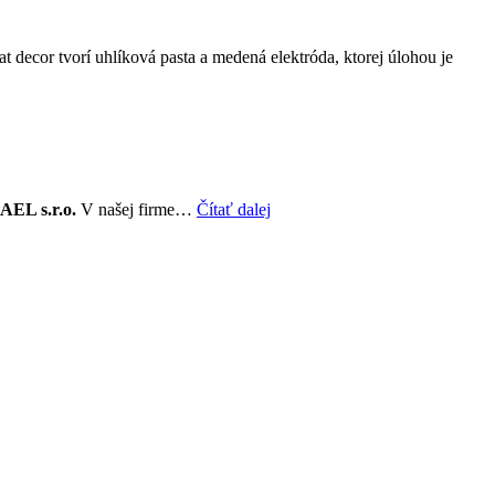
t decor tvorí uhlíková pasta a medená elektróda, ktorej úlohou je
AEL s.r.o.
V našej firme…
Čítať dalej