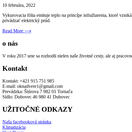
10 februára, 2022
Vykurovacia fólia emituje teplo na princípe infražiarenia, ktoré vzni
privádzať elektrický prúd.
Read More ⟶
o nás
V roku 2017 sme sa rozhodli nielen naše životné cesty, ale aj pracovné
Kontakt
Kontakt: +421 915 751 985
E-mail: oknadvere1@gmail.com
Prevádzka: Štúrova 7 982 01 Tornaľa
Sídlo: Dubovec 46 980 41 Dubovec
UŽITOČNÉ ODKAZY
Naša facebooková stránka
Klimatizácia